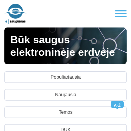
Būk saugus
elektroninėje erdvėje
Populiariausia
Naujausia
A-Ž
Temos
DUK