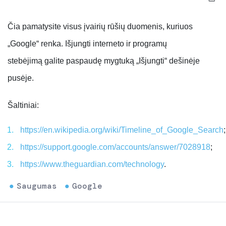
Čia pamatysite visus įvairių rūšių duomenis, kuriuos
„Google“ renka. Išjungti interneto ir programų
stebėjimą galite paspaudę mygtuką „Išjungti“ dešinėje
pusėje.
Šaltiniai:
https://en.wikipedia.org/wiki/Timeline_of_Google_Search
;
https://support.google.com/accounts/answer/7028918
;
https://www.theguardian.com/technology
.
Saugumas
Google