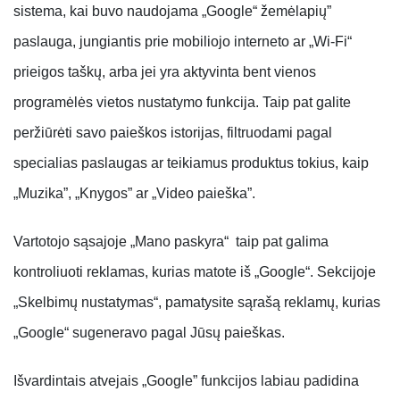
sistema, kai buvo naudojama „Google“ žemėlapių”
paslauga, jungiantis prie mobiliojo interneto ar „Wi-Fi“
prieigos taškų, arba jei yra aktyvinta bent vienos
programėlės vietos nustatymo funkcija. Taip pat galite
peržiūrėti savo paieškos istorijas, filtruodami pagal
specialias paslaugas ar teikiamus produktus tokius, kaip
„Muzika”, „Knygos” ar „Video paieška”.
Vartotojo sąsajoje „Mano paskyra“ taip pat galima
kontroliuoti reklamas, kurias matote iš „Google“. Sekcijoje
„Skelbimų nustatymas“, pamatysite sąrašą reklamų, kurias
„Google“ sugeneravo pagal Jūsų paieškas.
Išvardintais atvejais „Google” funkcijos labiau padidina