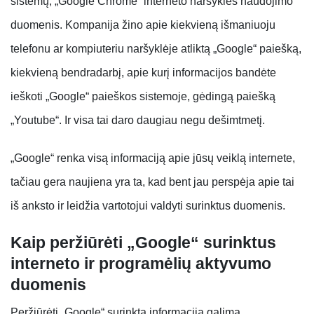
sistemų, „Google Chrome“ interneto naršyklės naudojimo
duomenis. Kompanija žino apie kiekvieną išmaniuoju
telefonu ar kompiuteriu naršyklėje atliktą „Google“ paiešką,
kiekvieną bendradarbį, apie kurį informacijos bandėte
ieškoti „Google“ paieškos sistemoje, gėdingą paiešką
„Youtube“. Ir visa tai daro daugiau negu dešimtmetį.
„Google“ renka visą informaciją apie jūsų veiklą internete,
tačiau gera naujiena yra ta, kad bent jau perspėja apie tai
iš anksto ir leidžia vartotojui valdyti surinktus duomenis.
Kaip peržiūrėti „Google“ surinktus
interneto ir programėlių aktyvumo
duomenis
Peržiūrėti „Google“ surinktą informaciją galima