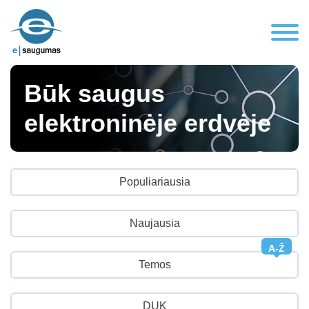
Būk saugus
elektroninėje erdvėje
Populiariausia
Naujausia
A-Ž
Temos
DUK