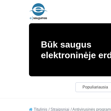
Būk saugus
elektroninėje er
Populiariausia
Titulinis
Straipsniai
Antivirusinės progra