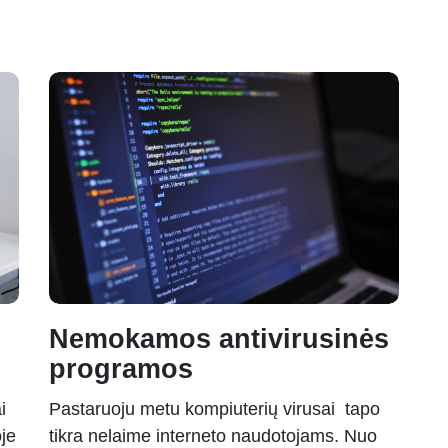
Nemokamos antivirusinės
programos
i
Pastaruoju metu kompiuterių virusai tapo
oje
tikra nelaime interneto naudotojams. Nuo