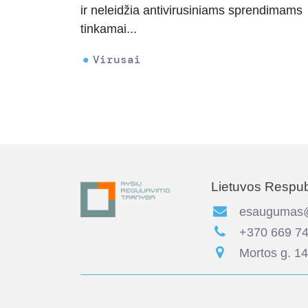
ir neleidžia antivirusiniams sprendimams
tinkamai...
Virusai
Lietuvos Respubl
esaugumas@r
+370 669 74
Mortos g. 14