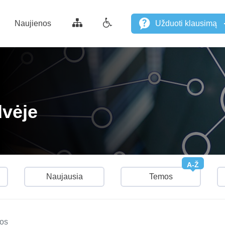
Naujienos
Užduoti klausimą
dvėje
A-Ž
Naujausia
Temos
mos