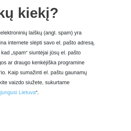
kų kiekį?
lektroninių laiškų (angl. spam) yra
na internete slėpti savo el. pašto adresą.
i, kad „spam“ siuntėjai jūsų el. pašto
gos ar draugo kenkėjiška programine
rio. Kaip sumažinti el. paštu gaunamų
ėkite vaizdo siužete, sukurtame
ijungusi Lietuva
“.