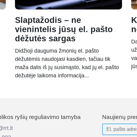
Slaptažodis – ne
K
vienintelis jūsų el. pašto
n
dėžutės sargas
Da
už
Didžioji dauguma žmonių el. pašto
va
dėžutėmis naudojasi kasdien, tačiau tik
jū
maža dalis iš jų susimąsto, kad jų el. pašto
dėžutėje laikoma informacija...
ikos ryšių reguliavimo tarnyba
Naujienų pr
rt.lt