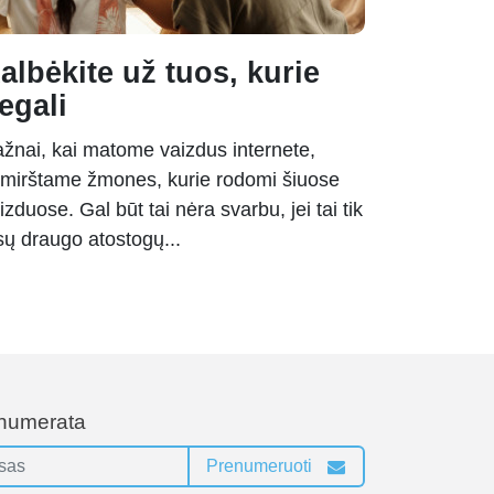
albėkite už tuos, kurie
egali
žnai, kai matome vaizdus internete,
mirštame žmones, kurie rodomi šiuose
izduose. Gal būt tai nėra svarbu, jei tai tik
sų draugo atostogų...
enumerata
Prenumeruoti