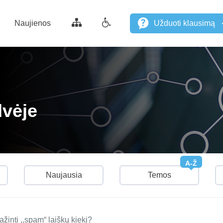
Naujienos
Užduoti klausimą
dvėje
A-Ž
Naujausia
Temos
inti ,,spam“ laiškų kiekį?