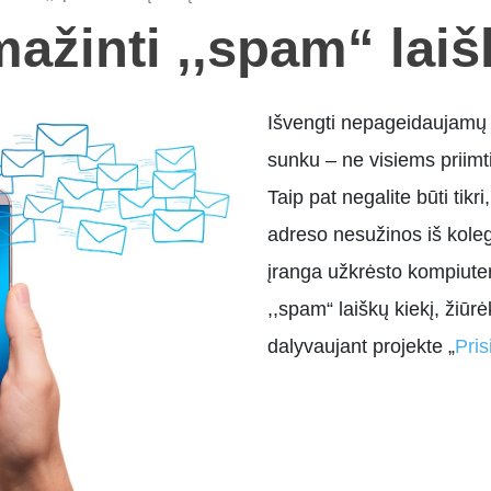
ažinti ,,spam“ laiš
Išvengti nepageidaujamų e
sunku – ne visiems priimti
Taip pat negalite būti tikr
adreso nesužinos iš kole
įranga užkrėsto kompiute
,,spam“ laiškų kiekį, žiūr
dalyvaujant projekte „
Pris