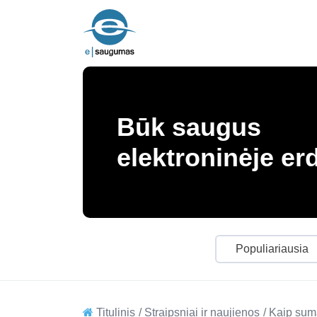
Būk saugus
elektroninėje er
Populiariausia
Titulinis
Straipsniai ir naujienos
Kaip sumaž