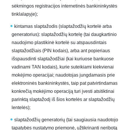
sėkmingos registracijos internetinės bankininkystės
tinklalapyje);
kintamas slaptažodis
(slaptažodžių kortelė arba
generatorius):
slaptažodžių kortelę
(tai daugkartinio
naudojimo plastikinė kortelė su atspausdintais
slaptažodžiais (PIN kodais), arba ant popieriaus
išspausdinti slaptažodžiai (kai kuriuose bankuose
vadinami TAN kodais), kurie suteikiami kiekvienai
mokėjimo operacijai; naudotojas jungdamasis prie
elektroninės bankininkystės, taip pat patvirtindamas
konkrečią mokėjimo operaciją turi įvesti atsitiktinai
parinktą slaptažodį iš šios kortelės ar slaptažodžių
lentelės);
slaptažodžių generatorių
(tai saugiausia naudotojo
tapatybės nustatymo priemonė, užtikrinanti neribotą