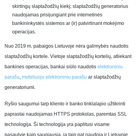
skirtingų slaptažodžių kiekį; slaptažodžių generatorius
naudojamas prisijungiant prie internetinės
bankininkystės sistemos ar (ir) patvirtinant mokėjimo
operacijas.
Nuo 2019 m. pabaigos Lietuvoje nėra galimybės naudotis
slaptažodžių kortele. Vietoje slaptažodžių kortelių, atliekant
bankines operacijas, bankai siūlo naudotis
elektroniniu
parašu
,
mobiliuoju elektroniniu parašu
ar slaptažodžių
generatoriumi.
Ryšio saugumui tarp kliento ir banko tinklalapio užtikrinti
paprastai naudojamas HTTPS protokolas, paremtas SSL
technologija. Ši technologija yra paplitusi visame
pasaulyje kaip saugiausia, ją taip pat naudoja ir Lietuvoje