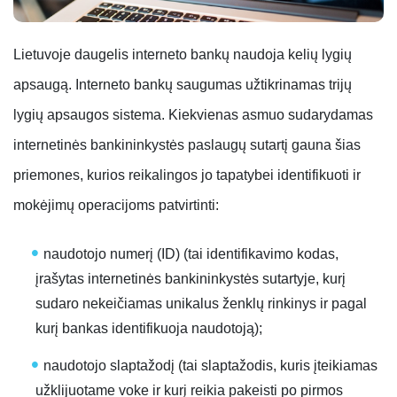
Lietuvoje daugelis interneto bankų naudoja kelių lygių
apsaugą. Interneto bankų saugumas užtikrinamas trijų
lygių apsaugos sistema. Kiekvienas asmuo sudarydamas
internetinės bankininkystės paslaugų sutartį gauna šias
priemones, kurios reikalingos jo tapatybei identifikuoti ir
mokėjimų operacijoms patvirtinti:
naudotojo numerį (ID)
(tai identifikavimo kodas,
įrašytas internetinės bankininkystės sutartyje, kurį
sudaro nekeičiamas unikalus ženklų rinkinys ir pagal
kurį bankas identifikuoja naudotoją);
naudotojo slaptažodį
(tai slaptažodis, kuris įteikiamas
užklijuotame voke ir kurį reikia pakeisti po pirmos