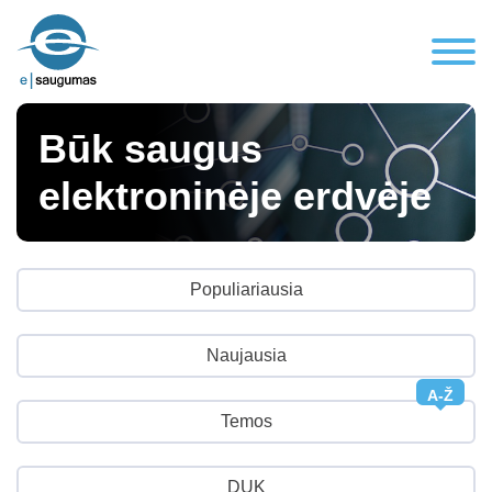
Būk saugus
elektroninėje erdvėje
Populiariausia
Naujausia
A-Ž
Temos
DUK