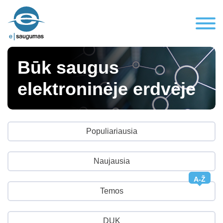
Būk saugus
elektroninėje erdvėje
Populiariausia
Naujausia
A-Ž
Temos
DUK