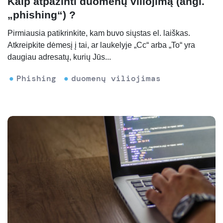
Kaip atpažinti duomenų viliojimą (angl.
„phishing“) ?
Pirmiausia patikrinkite, kam buvo siųstas el. laiškas.
Atkreipkite dėmesį į tai, ar laukelyje „Cc“ arba „To“ yra
daugiau adresatų, kurių Jūs...
Phishing
duomenų viliojimas