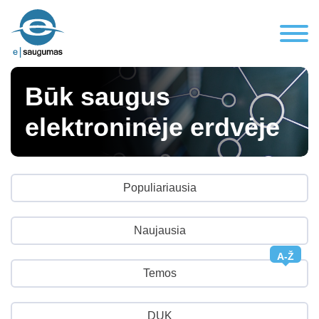
Būk saugus
elektroninėje erdvėje
Populiariausia
Naujausia
A-Ž
Temos
DUK