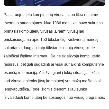
Pastaruoju metu kompiuterių virusai tapo tikra nelaime
interneto naudotojams. Nuo 1986 metų, kai buvo sukurtas
pirmasis kompiuterių virusas „Brain“, virusų jau
priskaičiuojama apie 150 tūkstančių. Kiekvieną mėnesį
sukuriama daugiau kaip tūkstantis naujų virusų, kurie
žaibiškai išplinta internetu. Jie ne tik eikvoja kompiuterio
resursus, bet gali sugadinti ar visai sunaikinti kompiuteryje
esančią informaciją. Atsižvelgiant į tokią situaciją, tikėtis,
kad virusai aplenks jūsų kompiuterį yra mažų mažiausiai
lengvabūdiška. Todėl šiomis dienomis jau sunku
įsivaizduoti kompiuterį be apsaugos nuo virusų programos.