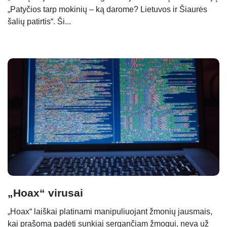
„Patyčios tarp mokinių – ką darome? Lietuvos ir Šiaurės
šalių patirtis“. Ši...
„Hoax“ virusai
„Hoax“ laiškai platinami manipuliuojant žmonių jausmais,
kai prašoma padėti sunkiai sergančiam žmogui, neva už