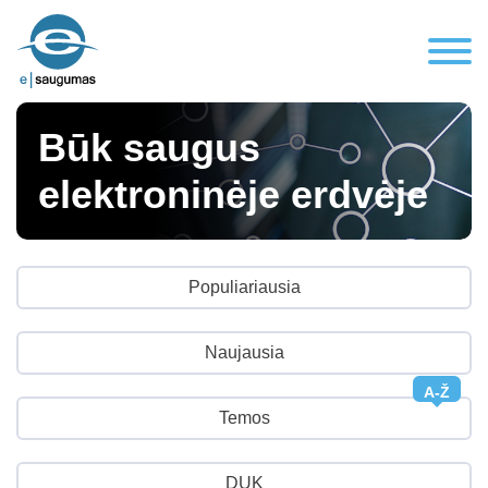
Būk saugus
elektroninėje erdvėje
Populiariausia
Naujausia
A-Ž
Temos
DUK