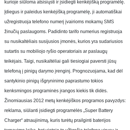
kurioje siūloma atsisiųsti ir įsidiegti kenkėjišką programėlę.
Įdiegus ir paleidus kenkėjišką programėlę, ji automatiškai
užregistruoja telefono numerį įvairioms mokamų SMS
žinučių paslaugoms. Padidinto tarifo numerius registruoja
su nusikaltėliais susijusios įmonės, kurios yra sudariusios
sutartis su mobiliojo ryšio operatoriais ar paslaugų
teikėjais. Taigi, nusikaltėliai gali tiesiogiai paversti jūsų
telefoną į pinigų darymo įrenginį. Prognozuojama, kad dėl
santykinio pinigų išgryninimo paprastumo tokios
kenksmingos programinės įrangos kiekis tik didės.
Žinomiausias 2012 metų kenkėjiškos programos pavyzdys:
reklama, siūlanti įsidiegti programėlės „Super Battery
Charger“ atnaujinimą, kuris turėtų prailginti baterijos