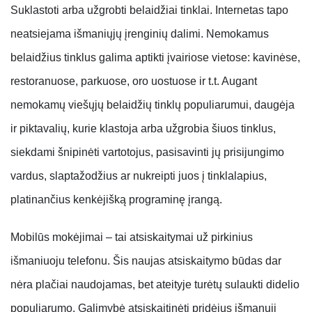
Suklastoti arba užgrobti belaidžiai tinklai.
Internetas tapo
neatsiejama išmaniųjų įrenginių dalimi. Nemokamus
belaidžius tinklus galima aptikti įvairiose vietose: kavinėse,
restoranuose, parkuose, oro uostuose ir t.t. Augant
nemokamų viešųjų belaidžių tinklų populiarumui, daugėja
ir piktavalių, kurie klastoja arba užgrobia šiuos tinklus,
siekdami šnipinėti vartotojus, pasisavinti jų prisijungimo
vardus, slaptažodžius ar nukreipti juos į tinklalapius,
platinančius kenkėjišką programinę įrangą.
Mobilūs mokėjimai
– tai atsiskaitymai už pirkinius
išmaniuoju telefonu. Šis naujas atsiskaitymo būdas dar
nėra plačiai naudojamas, bet ateityje turėtų sulaukti didelio
populiarumo. Galimybė atsiskaitinėti pridėjus išmanųjį