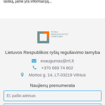
laišką, jame yra informaciją...
Lietuvos Respublikos ryšių reguliavimo tarnyba
esaugumas@rrt.lt
+370 669 74 802
Mortos g. 14, LT-03219 Vilnius
Naujienų prenumerata