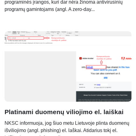
programinės įrangos, kuri dar nėra žinoma antivirusinių
programų gamintojams (angl. A zero-day...
Platinami duomenų viliojimo el. laiškai
NKSC informuoja, jog šiuo metu Lietuvoje plinta duomenų
išviliojimo (angl. phishing) el. laškai. Atidarius tokį el.