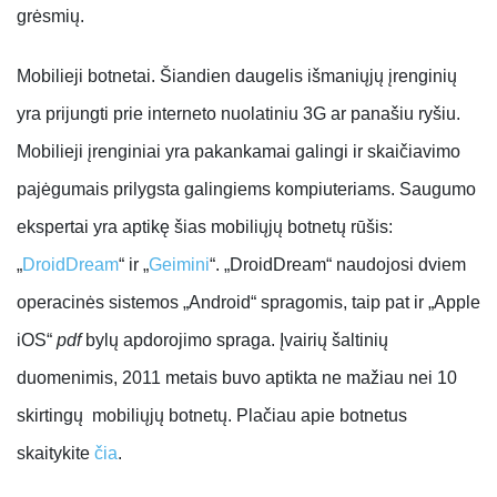
grėsmių.
Mobilieji botnetai.
Šiandien daugelis išmaniųjų įrenginių
yra prijungti prie interneto nuolatiniu 3G ar panašiu ryšiu.
Mobilieji įrenginiai yra pakankamai galingi ir skaičiavimo
pajėgumais prilygsta galingiems kompiuteriams. Saugumo
ekspertai yra aptikę šias mobiliųjų botnetų rūšis:
„
DroidDream
“ ir „
Geimini
“. „DroidDream“ naudojosi dviem
operacinės sistemos „Android“ spragomis, taip pat ir „Apple
iOS“
pdf
bylų apdorojimo spraga. Įvairių šaltinių
duomenimis, 2011 metais buvo aptikta ne mažiau nei 10
skirtingų mobiliųjų botnetų. Plačiau apie botnetus
skaitykite
čia
.