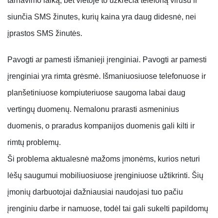
tarnavimo laiką, bet vietoje to užkrečia telefoną virusu ir
siunčia SMS žinutes, kurių kaina yra daug didesnė, nei
įprastos SMS žinutės.
Pavogti ar pamesti išmanieji įrenginiai.
Pavogti ar pamesti
įrenginiai yra rimta grėsmė. Išmaniuosiuose telefonuose ir
planšetiniuose kompiuteriuose saugoma labai daug
vertingų duomenų. Nemalonu prarasti asmeninius
duomenis, o praradus kompanijos duomenis gali kilti ir
rimtų problemų.
Ši problema aktualesnė mažoms įmonėms, kurios neturi
lėšų saugumui mobiliuosiuose įrenginiuose užtikrinti. Šių
įmonių darbuotojai dažniausiai naudojasi tuo pačiu
įrenginiu darbe ir namuose, todėl tai gali sukelti papildomų