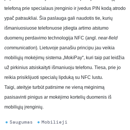
telefoną prie specialaus įrenginio ir įvedus PIN kodą atrodo
ypač patraukliai. Šia paslauga gali naudotis tie, kurių
išmaniuosiuose telefonuose įdiegta artimo atstumo
duomenų perdavimo technologija NFC (angl.
near-field
communication
). Lietuvoje panašiu principu jau veikia
mobiliųjų mokėjimų sistema „MokiPay“, kuri taip pat leidžia
už pirkinius atsiskaityti išmaniuoju telefonu. Tiesa, prie jo
reikia prisiklijuoti specialų lipduką su NFC lustu.
Taigi, ateityje turbūt patirsime ne vieną mėginimą
pasisavinti pinigus ar mokėjimo kortelių duomenis iš
mobiliųjų įrenginių.
Saugumas
Mobilieji