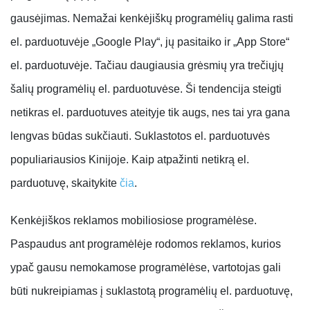
gausėjimas. Nemažai kenkėjiškų programėlių galima rasti
el. parduotuvėje „Google Play“, jų pasitaiko ir „App Store“
el. parduotuvėje. Tačiau daugiausia grėsmių yra trečiųjų
šalių programėlių el. parduotuvėse. Ši tendencija steigti
netikras el. parduotuves ateityje tik augs, nes tai yra gana
lengvas būdas sukčiauti. Suklastotos el. parduotuvės
populiariausios Kinijoje. Kaip atpažinti netikrą el.
parduotuvę, skaitykite
čia
.
Kenkėjiškos reklamos mobiliosiose programėlėse.
Paspaudus ant programėlėje rodomos reklamos, kurios
ypač gausu nemokamose programėlėse, vartotojas gali
būti nukreipiamas į suklastotą programėlių el. parduotuvę,