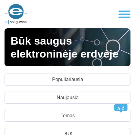
Būk saugus
elektroninėje erdvėje
Populiariausia
Naujausia
A-Ž
Temos
DUK