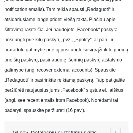
notification emails). Tam reikia spausti „Redaguoti“ ir
atsidariusiame lange pridėti viešą raktą. Plačiau apie
šifravimą rasite čia. Jei naudojote „Facebook“ paskyrą
prisijungti prie kitų paskyrų, pvz., „Spotify“, ar pan., ir
praradote galimybę prie jų prisijungti, susigrąžinkite prieigą
prie šių paskyrų, pasinaudoję išorinių paskyrų atstatymo
galimybe (ang. recover external accounts). Spauskite
„Redaguoti“ ir pasirinkite reikiamą paskyrą. Taip pat galite
peržiūrėti naujausius jums „Facebook“ siųstus el. laiškus
(angl. see recent emails from Facebook). Norėdami tai
padaryti, spauskite peržiūrėti (16 pav.).
16 pav. Detalesnių nustatymų skiltis