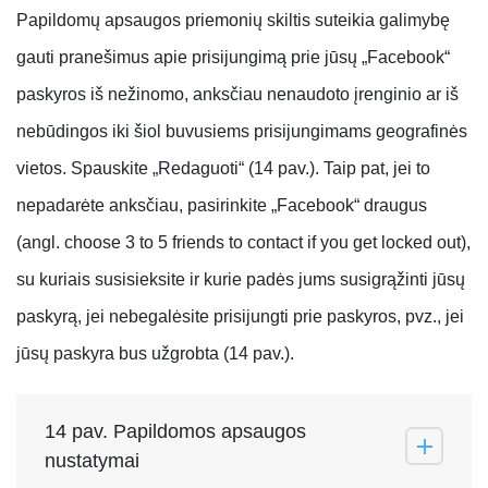
Papildomų apsaugos priemonių skiltis suteikia galimybę
gauti pranešimus apie prisijungimą prie jūsų „Facebook“
paskyros iš nežinomo, anksčiau nenaudoto įrenginio ar iš
nebūdingos iki šiol buvusiems prisijungimams geografinės
vietos. Spauskite „Redaguoti“ (14 pav.). Taip pat, jei to
nepadarėte anksčiau, pasirinkite „Facebook“ draugus
(angl. choose 3 to 5 friends to contact if you get locked out),
su kuriais susisieksite ir kurie padės jums susigrąžinti jūsų
paskyrą, jei nebegalėsite prisijungti prie paskyros, pvz., jei
jūsų paskyra bus užgrobta (14 pav.).
14 pav. Papildomos apsaugos
nustatymai