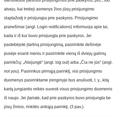
identifikuoti įtartinus prisijungimus prie paskyros, pvz., tuo
atveju, kai tretieji asmenys žino jūsų prisijungimo
slaptažodį ir prisijungia prie paskyros. Prisijungimo
pranešimai (angl. Login notifications) informuoja apie tai,
kada ir iš kur buvo prisijungta prie paskyros. Jei
pastebėjote įtartiną prisijungimą, pasirinkite dešinėje
pusėje esanti meniu ir pasirinkite vieną iš dviejų galimų
parinkčių: „Atsijungti“ (angl. log out) arba „Čia ne jūs“ (angl.
not you). Pasirinkus pirmąją parinktį, visi prisijungimo
duomenys pasirinktame įrenginyje bus anuliuoti, t. y., kitą
kartą jungiantis reikės suvesti visus prisijungimo duomenis
iš naujo. Jei įtariate, kad prie paskyros buvo prisijungta be
jūsų žinios, rinkitės antrąją parinktį. (3 pav.).