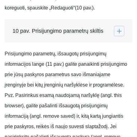
koreguoti, spauskite „Redaguoti“(10 pav.).
10 pav. Prisijungimo parametrų skiltis
Prisijungimo parametrų, išsaugotų prisijungimų
informacijos lange (11 pav.) galite panaikinti prisijungimo
prie jūsų paskyros parametrus savo išmaniajame
įrenginyje bei kitų įrenginių naršyklėse ir programėlėse.
Pvz. Pasirinkus esamą naudojamą naršyklę (angl. this
browser), galite pašalinti išsaugotą prisijungimų
informaciją (angl. remove saved) ir, kitą kartą jungiantis
prie paskyros, reikės iš naujo suvesti slaptažodį. Jei
pasirinksite pašalinti išsaugota paskyrą (angl. remove