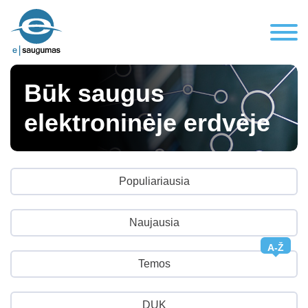
Būk saugus
elektroninėje erdvėje
Populiariausia
Naujausia
A-Ž
Temos
DUK