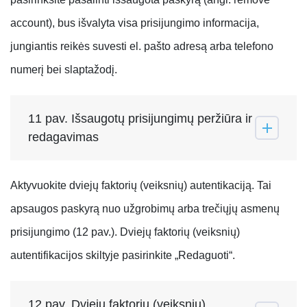
account), bus išvalyta visa prisijungimo informacija,
jungiantis reikės suvesti el. pašto adresą arba telefono
numerį bei slaptažodį.
11 pav. Išsaugotų prisijungimų peržiūra ir
redagavimas
Aktyvuokite dviejų faktorių (veiksnių) autentikaciją. Tai
apsaugos paskyrą nuo užgrobimų arba trečiųjų asmenų
prisijungimo (12 pav.). Dviejų faktorių (veiksnių)
autentifikacijos skiltyje pasirinkite „Redaguoti“.
12 pav. Dviejų faktorių (veiksnių)