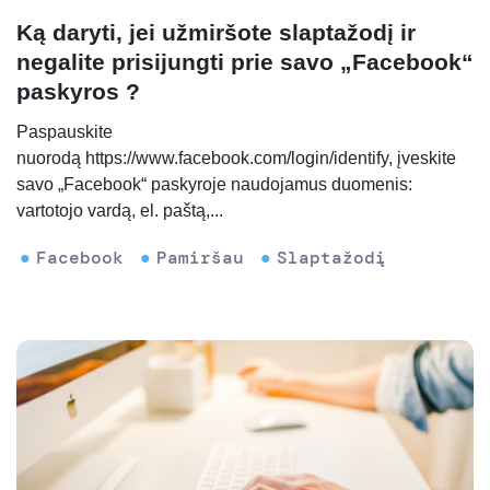
Ką daryti, jei užmiršote slaptažodį ir
negalite prisijungti prie savo „Facebook“
paskyros ?
Paspauskite
nuorodą https://www.facebook.com/login/identify, įveskite
savo „Facebook“ paskyroje naudojamus duomenis:
vartotojo vardą, el. paštą,...
Facebook
Pamiršau
Slaptažodį