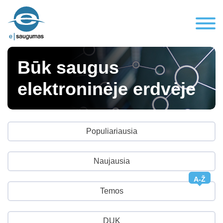
Būk saugus
elektroninėje erdvėje
Populiariausia
Naujausia
A-Ž
Temos
DUK