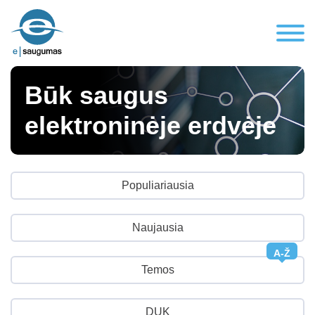
Būk saugus
elektroninėje erdvėje
Populiariausia
Naujausia
A-Ž
Temos
DUK