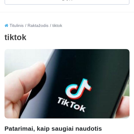
Titulinis
Raktažodis
tiktok
tiktok
Patarimai, kaip saugiai naudotis