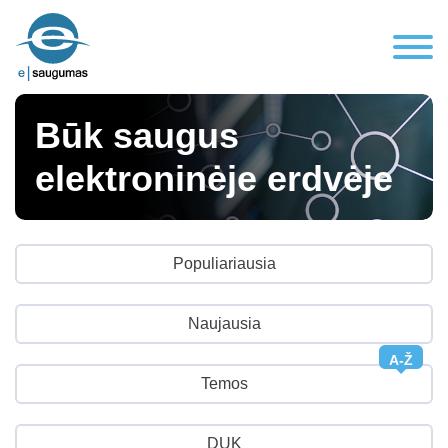
Būk saugus
elektroninėje erdvėje
Populiariausia
Naujausia
A-Ž
Temos
DUK