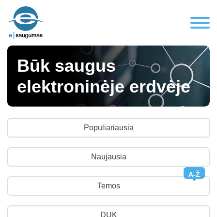
Būk saugus
elektroninėje erdvėje
Populiariausia
Naujausia
A-Ž
Temos
DUK