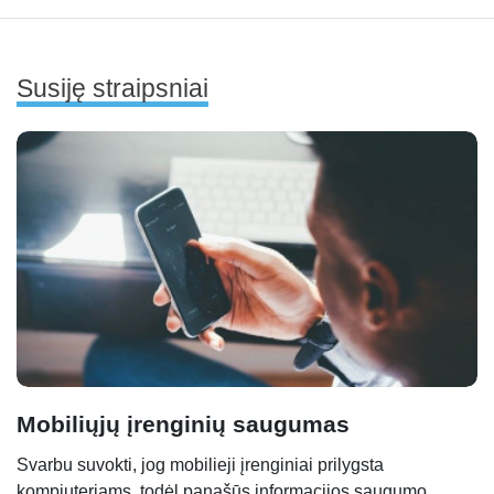
Susiję straipsniai
Mobiliųjų įrenginių saugumas
Svarbu suvokti, jog mobilieji įrenginiai prilygsta
kompiuteriams, todėl panašūs informacijos saugumo