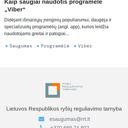
Kaip saugiai naudotis programėle
„Viber“
Didėjant išmaniųjų įrenginių populiarumui, daugėja ir
specializuotų programėlių (angl. app), kurios leidžia
naudotojams greitai ir patogiai...
Saugumas
Programėlė
Viber
Lietuvos Respublikos ryšių reguliavimo tarnyba
esaugumas@rrt.lt
+370 669 74 802