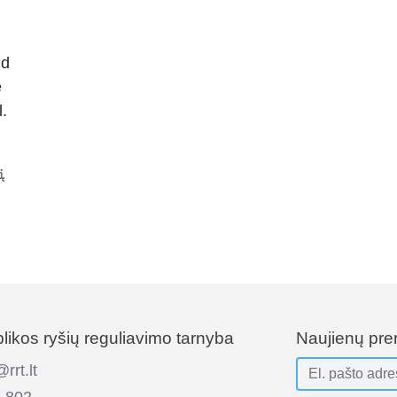
id
e
.
į
ikos ryšių reguliavimo tarnyba
Naujienų pr
rt.lt