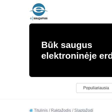
Būk saugus
elektroninėje er
Populiariausia
Titulinis
Raktažodis
Slaptažodį