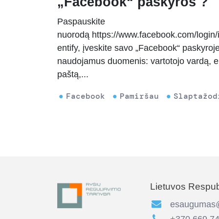
„Facebook“ paskyros ?
Paspauskite
nuorodą https://www.facebook.com/login/
entify, įveskite savo „Facebook“ paskyroj
naudojamus duomenis: vartotojo vardą, el
paštą,...
Facebook
Pamiršau
Slaptažod
Lietuvos Respubl
esaugumas@r