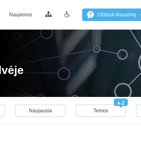
Naujienos
Užduoti klausimą
dvėje
A-Ž
Naujausia
Temos