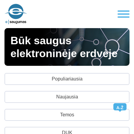
Būk saugus
elektroninėje erdvėje
Populiariausia
Naujausia
A-Ž
Temos
DUK