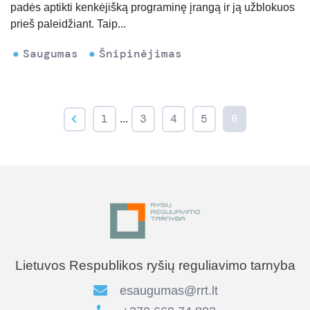
padės aptikti kenkėjišką programinę įrangą ir ją užblokuos
prieš paleidžiant. Taip...
Saugumas
Šnipinėjimas
1
3
4
5
6
...
Lietuvos Respublikos ryšių reguliavimo tarnyba
esaugumas@rrt.lt