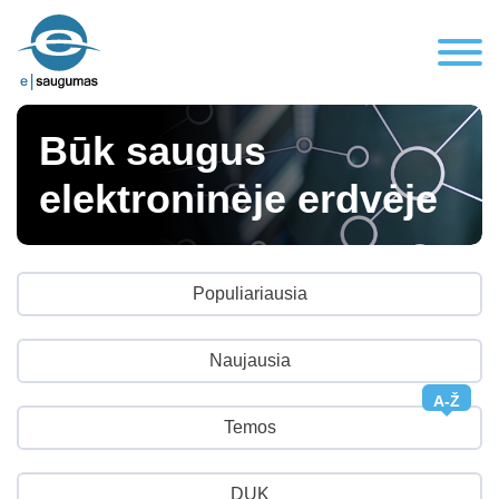
Būk saugus
elektroninėje erdvėje
Populiariausia
Naujausia
A-Ž
Temos
DUK